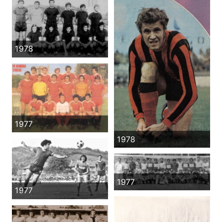
1978
1977
1978
1977
1977