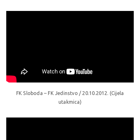
FK Sloboda – FK Jedinstvo / 20.10.2012. (Cijela
utakmica)