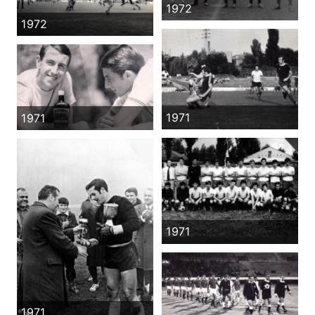
1972
1972
1971
1971
1971
1971